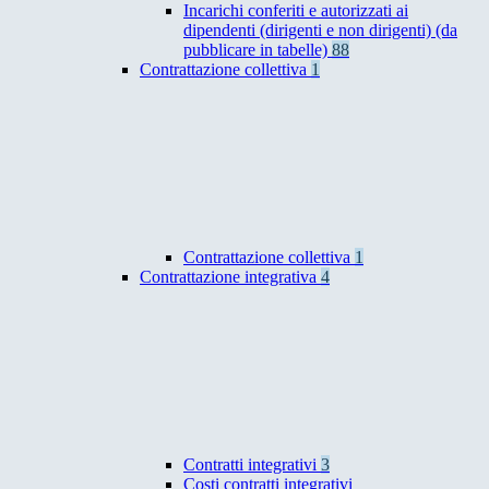
Incarichi conferiti e autorizzati ai
dipendenti (dirigenti e non dirigenti) (da
pubblicare in tabelle)
88
Contrattazione collettiva
1
Contrattazione collettiva
1
Contrattazione integrativa
4
Contratti integrativi
3
Costi contratti integrativi