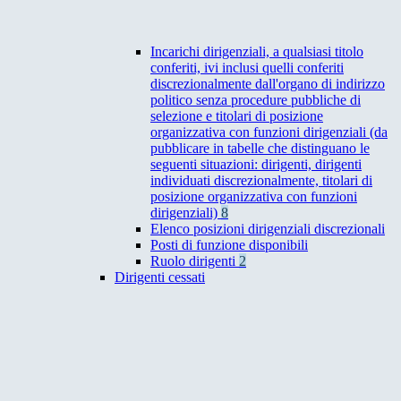
Incarichi dirigenziali, a qualsiasi titolo
conferiti, ivi inclusi quelli conferiti
discrezionalmente dall'organo di indirizzo
politico senza procedure pubbliche di
selezione e titolari di posizione
organizzativa con funzioni dirigenziali (da
pubblicare in tabelle che distinguano le
seguenti situazioni: dirigenti, dirigenti
individuati discrezionalmente, titolari di
posizione organizzativa con funzioni
dirigenziali)
8
Elenco posizioni dirigenziali discrezionali
Posti di funzione disponibili
Ruolo dirigenti
2
Dirigenti cessati