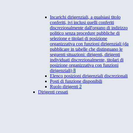
Incarichi dirigenziali, a qualsiasi titolo
conferiti, ivi inclusi quelli conferiti
discrezionalmente dall'organo di indirizzo
politico senza procedure pubbliche di
selezione e titolari di posizione
organizzativa con funzioni dirigenziali (da
pubblicare in tabelle che distinguano le
seguenti situazioni: dirigenti, dirigenti
individuati discrezionalmente, titolari di
posizione organizzativa con funzioni
dirigenziali)
8
Elenco posizioni dirigenziali discrezionali
Posti di funzione disponibili
Ruolo dirigenti
2
Dirigenti cessati