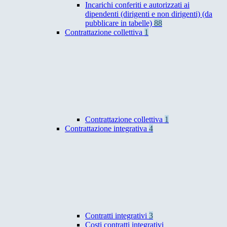
Incarichi conferiti e autorizzati ai
dipendenti (dirigenti e non dirigenti) (da
pubblicare in tabelle)
88
Contrattazione collettiva
1
Contrattazione collettiva
1
Contrattazione integrativa
4
Contratti integrativi
3
Costi contratti integrativi