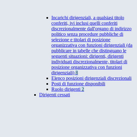
Incarichi dirigenziali, a qualsiasi titolo
conferiti, ivi inclusi quelli conferiti
discrezionalmente dall'organo di indirizzo
politico senza procedure pubbliche di
selezione e titolari di posizione
organizzativa con funzioni dirigenziali (da
pubblicare in tabelle che distinguano le
seguenti situazioni: dirigenti, dirigenti
individuati discrezionalmente, titolari di
posizione organizzativa con funzioni
dirigenziali)
8
Elenco posizioni dirigenziali discrezionali
Posti di funzione disponibili
Ruolo dirigenti
2
Dirigenti cessati