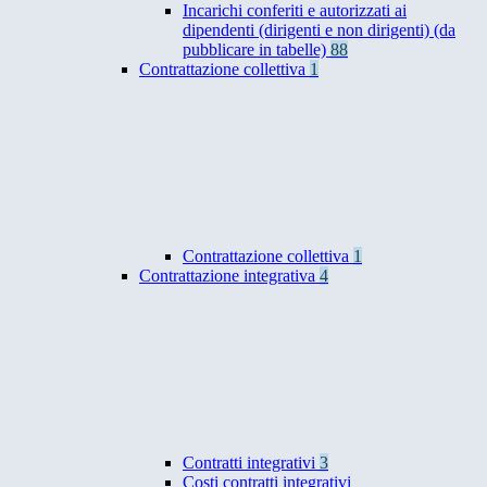
Incarichi conferiti e autorizzati ai
dipendenti (dirigenti e non dirigenti) (da
pubblicare in tabelle)
88
Contrattazione collettiva
1
Contrattazione collettiva
1
Contrattazione integrativa
4
Contratti integrativi
3
Costi contratti integrativi