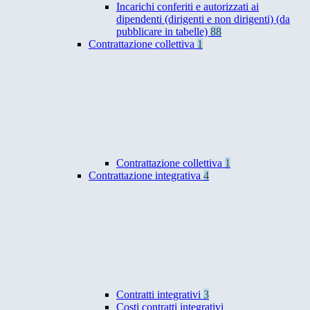
Incarichi conferiti e autorizzati ai
dipendenti (dirigenti e non dirigenti) (da
pubblicare in tabelle)
88
Contrattazione collettiva
1
Contrattazione collettiva
1
Contrattazione integrativa
4
Contratti integrativi
3
Costi contratti integrativi