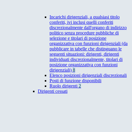
Incarichi dirigenziali, a qualsiasi titolo
conferiti, ivi inclusi quelli conferiti
discrezionalmente dall'organo di indirizzo
politico senza procedure pubbliche di
selezione e titolari di posizione
organizzativa con funzioni dirigenziali (da
pubblicare in tabelle che distinguano le
seguenti situazioni: dirigenti, dirigenti
individuati discrezionalmente, titolari di
posizione organizzativa con funzioni
dirigenziali)
8
Elenco posizioni dirigenziali discrezionali
Posti di funzione disponibili
Ruolo dirigenti
2
Dirigenti cessati