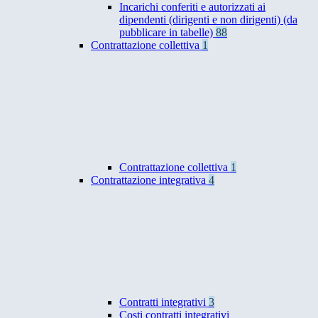
Incarichi conferiti e autorizzati ai
dipendenti (dirigenti e non dirigenti) (da
pubblicare in tabelle)
88
Contrattazione collettiva
1
Contrattazione collettiva
1
Contrattazione integrativa
4
Contratti integrativi
3
Costi contratti integrativi