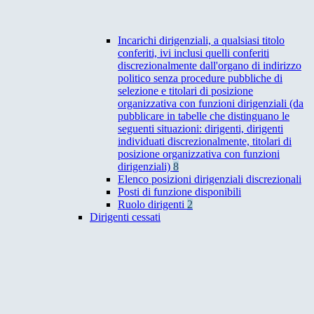
Incarichi dirigenziali, a qualsiasi titolo
conferiti, ivi inclusi quelli conferiti
discrezionalmente dall'organo di indirizzo
politico senza procedure pubbliche di
selezione e titolari di posizione
organizzativa con funzioni dirigenziali (da
pubblicare in tabelle che distinguano le
seguenti situazioni: dirigenti, dirigenti
individuati discrezionalmente, titolari di
posizione organizzativa con funzioni
dirigenziali)
8
Elenco posizioni dirigenziali discrezionali
Posti di funzione disponibili
Ruolo dirigenti
2
Dirigenti cessati