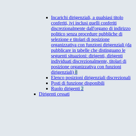
Incarichi dirigenziali, a qualsiasi titolo
conferiti, ivi inclusi quelli conferiti
discrezionalmente dall'organo di indirizzo
politico senza procedure pubbliche di
selezione e titolari di posizione
organizzativa con funzioni dirigenziali (da
pubblicare in tabelle che distinguano le
seguenti situazioni: dirigenti, dirigenti
individuati discrezionalmente, titolari di
posizione organizzativa con funzioni
dirigenziali)
8
Elenco posizioni dirigenziali discrezionali
Posti di funzione disponibili
Ruolo dirigenti
2
Dirigenti cessati