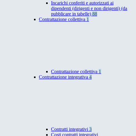
Incarichi conferiti e autorizzati ai
dipendenti (dirigenti e non dirigenti) (da
pubblicare in tabelle)
88
Contrattazione collettiva
1
Contrattazione collettiva
1
Contrattazione integrativa
4
Contratti integrativi
3
Costi contratti integrativi