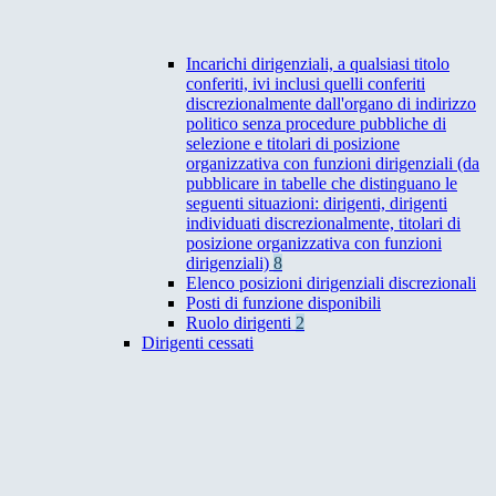
Incarichi dirigenziali, a qualsiasi titolo
conferiti, ivi inclusi quelli conferiti
discrezionalmente dall'organo di indirizzo
politico senza procedure pubbliche di
selezione e titolari di posizione
organizzativa con funzioni dirigenziali (da
pubblicare in tabelle che distinguano le
seguenti situazioni: dirigenti, dirigenti
individuati discrezionalmente, titolari di
posizione organizzativa con funzioni
dirigenziali)
8
Elenco posizioni dirigenziali discrezionali
Posti di funzione disponibili
Ruolo dirigenti
2
Dirigenti cessati