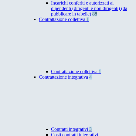
Incarichi conferiti e autorizzati ai
dipendenti (dirigenti e non dirigenti) (da
pubblicare in tabelle)
88
Contrattazione collettiva
1
Contrattazione collettiva
1
Contrattazione integrativa
4
Contratti integrativi
3
Costi contratti integrativi