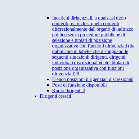
Incarichi dirigenziali, a qualsiasi titolo
conferiti, ivi inclusi quelli conferiti
discrezionalmente dall'organo di indirizzo
politico senza procedure pubbliche di
selezione e titolari di posizione
organizzativa con funzioni dirigenziali (da
pubblicare in tabelle che distinguano le
seguenti situazioni: dirigenti, dirigenti
individuati discrezionalmente, titolari di
posizione organizzativa con funzioni
dirigenziali)
8
Elenco posizioni dirigenziali discrezionali
Posti di funzione disponibili
Ruolo dirigenti
2
Dirigenti cessati