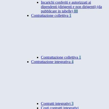
Incarichi conferiti e autorizzati ai
dipendenti (dirigenti e non dirigenti) (da
pubblicare in tabelle)
88
Contrattazione collettiva
1
Contrattazione collettiva
1
Contrattazione integrativa
4
Contratti integrativi
3
Costi contratti integrativi