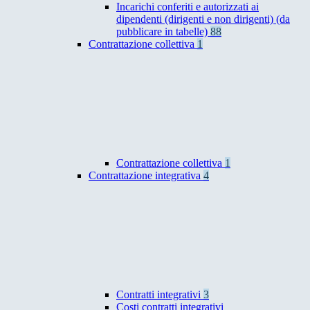
Incarichi conferiti e autorizzati ai
dipendenti (dirigenti e non dirigenti) (da
pubblicare in tabelle)
88
Contrattazione collettiva
1
Contrattazione collettiva
1
Contrattazione integrativa
4
Contratti integrativi
3
Costi contratti integrativi