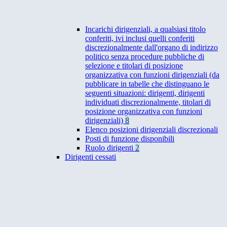
Incarichi dirigenziali, a qualsiasi titolo
conferiti, ivi inclusi quelli conferiti
discrezionalmente dall'organo di indirizzo
politico senza procedure pubbliche di
selezione e titolari di posizione
organizzativa con funzioni dirigenziali (da
pubblicare in tabelle che distinguano le
seguenti situazioni: dirigenti, dirigenti
individuati discrezionalmente, titolari di
posizione organizzativa con funzioni
dirigenziali)
8
Elenco posizioni dirigenziali discrezionali
Posti di funzione disponibili
Ruolo dirigenti
2
Dirigenti cessati