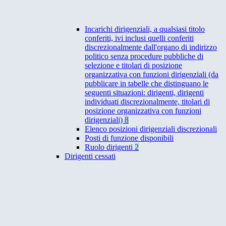
Incarichi dirigenziali, a qualsiasi titolo
conferiti, ivi inclusi quelli conferiti
discrezionalmente dall'organo di indirizzo
politico senza procedure pubbliche di
selezione e titolari di posizione
organizzativa con funzioni dirigenziali (da
pubblicare in tabelle che distinguano le
seguenti situazioni: dirigenti, dirigenti
individuati discrezionalmente, titolari di
posizione organizzativa con funzioni
dirigenziali)
8
Elenco posizioni dirigenziali discrezionali
Posti di funzione disponibili
Ruolo dirigenti
2
Dirigenti cessati