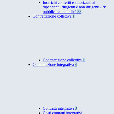
Incarichi conferiti e autorizzati ai
dipendenti (dirigenti e non dirigenti) (da
pubblicare in tabelle)
88
Contrattazione collettiva
1
Contrattazione collettiva
1
Contrattazione integrativa
4
Contratti integrativi
3
Costi contratti integrativi