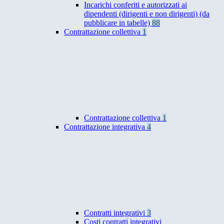
Incarichi conferiti e autorizzati ai
dipendenti (dirigenti e non dirigenti) (da
pubblicare in tabelle)
88
Contrattazione collettiva
1
Contrattazione collettiva
1
Contrattazione integrativa
4
Contratti integrativi
3
Costi contratti integrativi