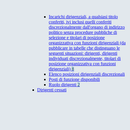
Incarichi dirigenziali, a qualsiasi titolo
conferiti, ivi inclusi quelli conferiti
discrezionalmente dall'organo di indirizzo
politico senza procedure pubbliche di
selezione e titolari di posizione
organizzativa con funzioni dirigenziali (da
pubblicare in tabelle che distinguano le
seguenti situazioni: dirigenti, dirigenti
individuati discrezionalmente, titolari di
posizione organizzativa con funzioni
dirigenziali)
8
Elenco posizioni dirigenziali discrezionali
Posti di funzione disponibili
Ruolo dirigenti
2
Dirigenti cessati