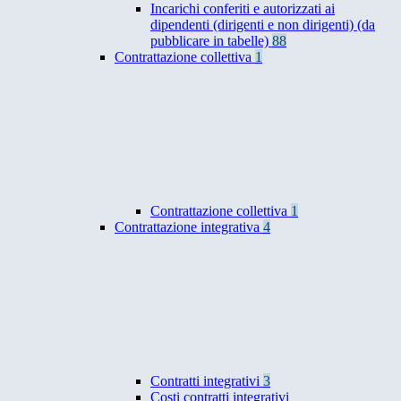
Incarichi conferiti e autorizzati ai
dipendenti (dirigenti e non dirigenti) (da
pubblicare in tabelle)
88
Contrattazione collettiva
1
Contrattazione collettiva
1
Contrattazione integrativa
4
Contratti integrativi
3
Costi contratti integrativi