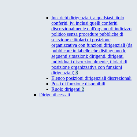
Incarichi dirigenziali, a qualsiasi titolo
conferiti, ivi inclusi quelli conferiti
discrezionalmente dall'organo di indirizzo
politico senza procedure pubbliche di
selezione e titolari di posizione
organizzativa con funzioni dirigenziali (da
pubblicare in tabelle che distinguano le
seguenti situazioni: dirigenti, dirigenti
individuati discrezionalmente, titolari di
posizione organizzativa con funzioni
dirigenziali)
8
Elenco posizioni dirigenziali discrezionali
Posti di funzione disponibili
Ruolo dirigenti
2
Dirigenti cessati