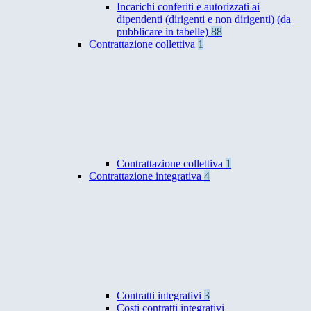
Incarichi conferiti e autorizzati ai
dipendenti (dirigenti e non dirigenti) (da
pubblicare in tabelle)
88
Contrattazione collettiva
1
Contrattazione collettiva
1
Contrattazione integrativa
4
Contratti integrativi
3
Costi contratti integrativi