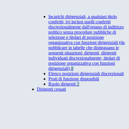
Incarichi dirigenziali, a qualsiasi titolo
conferiti, ivi inclusi quelli conferiti
discrezionalmente dall'organo di indirizzo
politico senza procedure pubbliche di
selezione e titolari di posizione
organizzativa con funzioni dirigenziali (da
pubblicare in tabelle che distinguano le
seguenti situazioni: dirigenti, dirigenti
individuati discrezionalmente, titolari di
posizione organizzativa con funzioni
dirigenziali)
8
Elenco posizioni dirigenziali discrezionali
Posti di funzione disponibili
Ruolo dirigenti
2
Dirigenti cessati