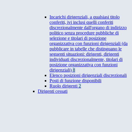
Incarichi dirigenziali, a qualsiasi titolo
conferiti, ivi inclusi quelli conferiti
discrezionalmente dall'organo di indirizzo
politico senza procedure pubbliche di
selezione e titolari di posizione
organizzativa con funzioni dirigenziali (da
pubblicare in tabelle che distinguano le
seguenti situazioni: dirigenti, dirigenti
individuati discrezionalmente, titolari di
posizione organizzativa con funzioni
dirigenziali)
8
Elenco posizioni dirigenziali discrezionali
Posti di funzione disponibili
Ruolo dirigenti
2
Dirigenti cessati