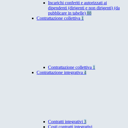
Incarichi conferiti e autorizzati ai
dipendenti (dirigenti e non dirigenti) (da
pubblicare in tabelle)
88
Contrattazione collettiva
1
Contrattazione collettiva
1
Contrattazione integrativa
4
Contratti integrativi
3
Costi contratti integrativi