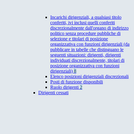
Incarichi dirigenziali, a qualsiasi titolo
conferiti, ivi inclusi quelli conferiti
discrezionalmente dall'organo di indirizzo
politico senza procedure pubbliche di
selezione e titolari di posizione
organizzativa con funzioni dirigenziali (da
pubblicare in tabelle che distinguano le
seguenti situazioni: dirigenti, dirigenti
individuati discrezionalmente, titolari di
posizione organizzativa con funzioni
dirigenziali)
8
Elenco posizioni dirigenziali discrezionali
Posti di funzione disponibili
Ruolo dirigenti
2
Dirigenti cessati