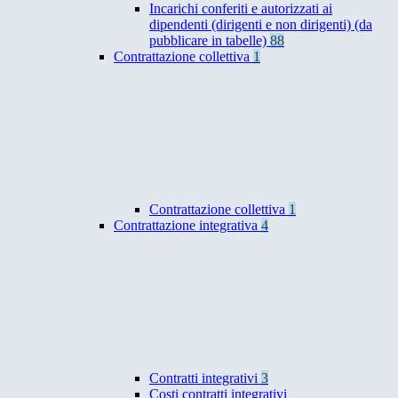
Incarichi conferiti e autorizzati ai
dipendenti (dirigenti e non dirigenti) (da
pubblicare in tabelle)
88
Contrattazione collettiva
1
Contrattazione collettiva
1
Contrattazione integrativa
4
Contratti integrativi
3
Costi contratti integrativi